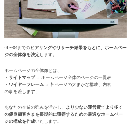
01〜04までの
ヒアリングやリサーチ結果をもとに、ホームペー
ジの全体像を決定
します。
ホームページの全体像とは、
・サイトマップ
→ ホームページ全体のページの一覧表
・ワイヤーフレーム
→ 各ページの大まかな構成、内容
の事を差します。
あなたの企業の強みを活かし、
より少ない運営費
で
より多く
の優良顧客さまを長期的に獲得するため
の
最適なホームペー
ジの構成を作成
いたします。