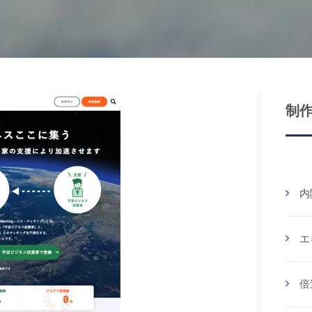
制
内
エ
倍