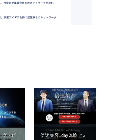
ング・ビ
倍速集客1day体験セミ