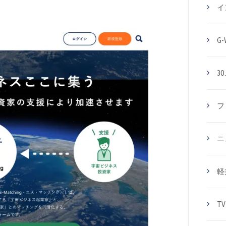
イ
G-
3
フ
ニ
軽
T